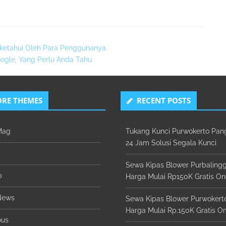
iketahui Oleh Para Penggunanya
Google, Yang Perlu Anda Tahu
RE THEMES
RECENT POSTS
Mag
Tukang Kunci Purwokerto Pan
24 Jam Solusi Segala Kunci
Sewa Kipas Blower Purbaling
b
Harga Mulai Rp150K Gratis On
News
Sewa Kipas Blower Purwokert
Harga Mulai Rp.150K Gratis On
ous