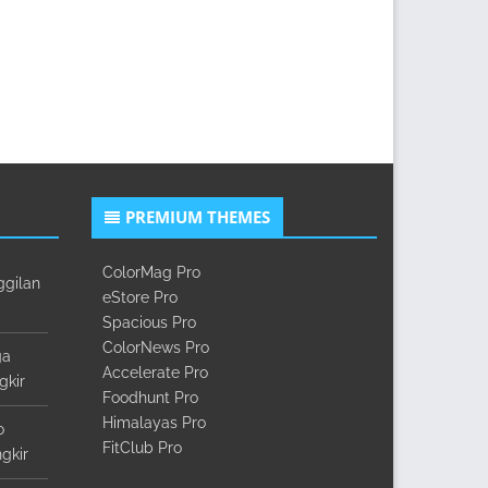
PREMIUM THEMES
ColorMag Pro
ggilan
eStore Pro
Spacious Pro
ColorNews Pro
ga
Accelerate Pro
gkir
Foodhunt Pro
Himalayas Pro
o
FitClub Pro
gkir