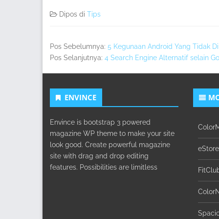
Dipos di
Tips
Pos Sebelumnya:
5 Kegunaan Android Yang Tidak D
Pos Selanjutnya:
4 Search Engine Alternatif selain 
ENVINCE
MO
Envince is bootstrap 3 powered
Color
magazine WP theme to make your site
look good. Create powerful magazine
eStore
site with drag and drop editing
features. Possibilities are limitless
FitClu
Color
Spaci