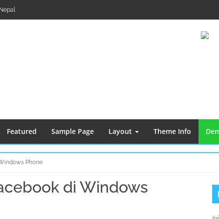
Nepal
Featured
Sample Page
Layout
Theme Info
Dem
 Windows Phone
acebook di Windows
S
K
In