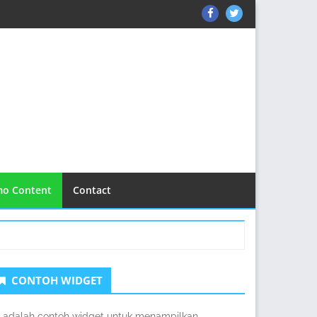
ThemeGrill
ThemeGrill
on
on
Facebook
Twitter
o Content
Contact
idebar
CONTOH WIDGET
edua
i adalah contoh widget untuk menampilkan