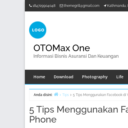
Lompat
184729904048
themegrill@gmail.com
Kathmandu, 
ke
konten
OTOMax One
Informasi Bisnis Asuransi Dan Keuangan
Home
Download
Photography
Life
Anda disini:
Tips
5 Tips Menggunakan Facebook di
Beranda
5 Tips Menggunakan F
Phone