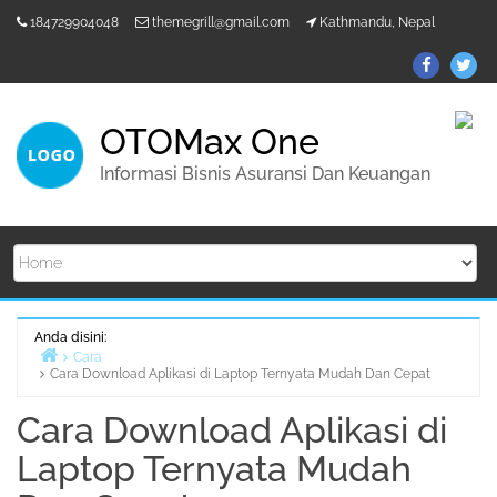
Lompat
184729904048
themegrill@gmail.com
Kathmandu, Nepal
ke
konten
ThemeGr
Th
on
on
Facebo
Twi
OTOMax One
Informasi Bisnis Asuransi Dan Keuangan
Anda disini:
Cara
Cara Download Aplikasi di Laptop Ternyata Mudah Dan Cepat
Beranda
Cara Download Aplikasi di
Laptop Ternyata Mudah