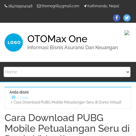
Lompat
184729904048
themegrill@gmail.com
Kathmandu, Nepal
ke
konten
ThemeGr
Th
on
on
Facebo
Twi
OTOMax One
Informasi Bisnis Asuransi Dan Keuangan
Anda disini:
Cara
Cara Download PUBG Mobile Petualangan Seru di Dunia Virtual!
Beranda
Cara Download PUBG
Mobile Petualangan Seru di