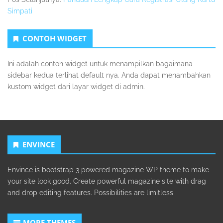
Simpati
Sidebar
CONTOH WIDGET
Kedua
Ini adalah contoh widget untuk menampilkan bagaimana
sidebar kedua terlihat default nya. Anda dapat menambahkan
kustom widget dari layar widget di admin.
ENVINCE
Envince is bootstrap 3 powered magazine WP theme to make
your site look good. Create powerful magazine site with drag
and drop editing features. Possibilities are limitless
MORE THEMES