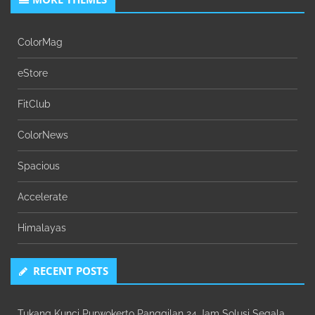
ColorMag
eStore
FitClub
ColorNews
Spacious
Accelerate
Himalayas
RECENT POSTS
Tukang Kunci Purwokerto Panggilan 24 Jam Solusi Segala