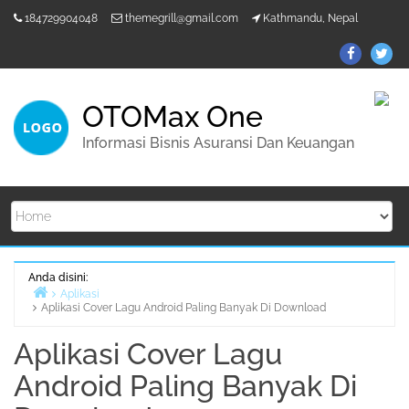
Lompat
184729904048
themegrill@gmail.com
Kathmandu, Nepal
ke
konten
ThemeGr
Th
on
on
Facebo
Twi
OTOMax One
Informasi Bisnis Asuransi Dan Keuangan
Anda disini:
Aplikasi
Aplikasi Cover Lagu Android Paling Banyak Di Download
Beranda
Aplikasi Cover Lagu
Android Paling Banyak Di