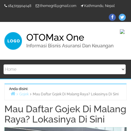
Lompat
184729904048
themegrill@gmail.com
Kathmandu, Nepal
ke
konten
ThemeGr
Th
on
on
Facebo
Twi
OTOMax One
Informasi Bisnis Asuransi Dan Keuangan
Anda disini:
Gojek
Mau Daftar Gojek Di Malang Raya? Lokasinya Di Sini
Beranda
Mau Daftar Gojek Di Malang
Raya? Lokasinya Di Sini