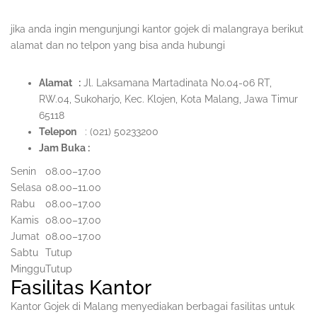
jika anda ingin mengunjungi kantor gojek di malangraya berikut
alamat dan no telpon yang bisa anda hubungi
Alamat :
Jl. Laksamana Martadinata No.04-06 RT,
RW.04, Sukoharjo, Kec. Klojen, Kota Malang, Jawa Timur
65118
Telepon
:
(021) 502332
00
Jam Buka :
Senin
08.00–17.00
Selasa
08.00–11.00
Rabu
08.00–17.00
Kamis
08.00–17.00
Jumat
08.00–17.00
Sabtu
Tutup
Minggu
Tutup
Fasilitas Kantor
Kantor Gojek di Malang menyediakan berbagai fasilitas untuk