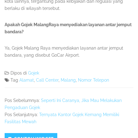
kota lainnya, tergantung pada kebijakan dan regulasi yang
berlaku di wilayah tersebut.
Apakah Gojek MalangRaya menyediakan layanan antar jemput
bandara?
Ya, Gojek Malang Raya menyediakan layanan antar jemput
bandara, yang disebut GoCar Airport.
Dipos di
Gojek
Tag
Alamat
,
Call Center
,
Malang
,
Nomor Telepon
Pos Sebelumnya:
Seperti Ini Caranya, Jika Mau Melakukan
Pengaduan Gojek
Pos Selanjutnya:
Ternyata Kantor Gojek Kemang Memiliki
Fasilitas Mewah
Sidebar