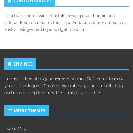
CONTOH WIDGET
Kedua
Ini adalah contoh widget untuk menampilkan bagaimana
sidebar kedua terlihat default nya. Anda dapat menambahkan
kustom widget dari layar widget di admin.
ENVINCE
Envince is bootstrap 3 powered magazine WP theme to make
your site look good. Create powerful magazine site with drag
and drop editing features. Possibilities are limitless
MORE THEMES
ColorMag