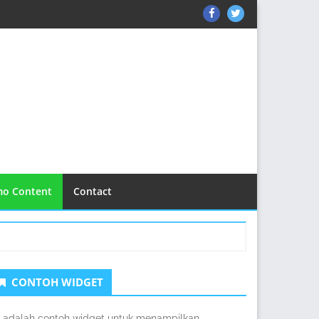
ThemeGrill
ThemeGrill
on
on
Facebook
Twitter
o Content
Contact
idebar
CONTOH WIDGET
edua
i adalah contoh widget untuk menampilkan