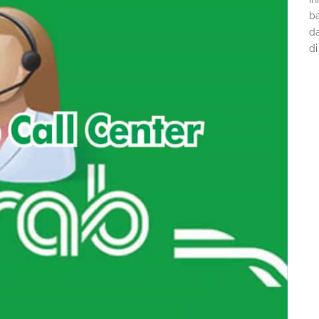
ba
d
di