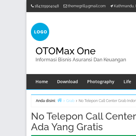
Lompat
184729904048
themegrill@gmail.com
Kathmandu, 
ke
konten
OTOMax One
Informasi Bisnis Asuransi Dan Keuangan
Home
Download
Photography
Life
Anda disini:
Grab
No Telepon Call Center Grab Indo
Beranda
No Telepon Call Center
Ada Yang Gratis