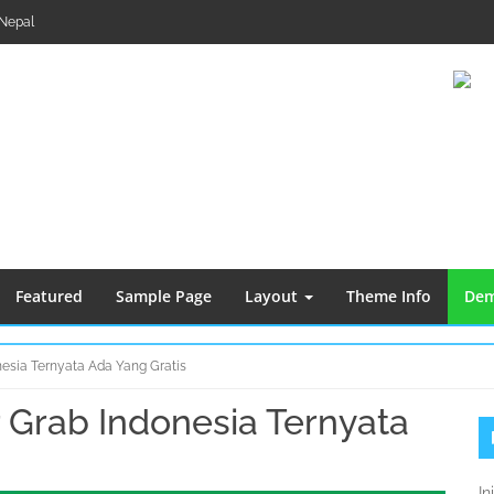
Nepal
Featured
Sample Page
Layout
Theme Info
Dem
nesia Ternyata Ada Yang Gratis
 Grab Indonesia Ternyata
S
K
In