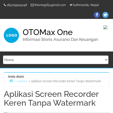
Lompat
184729904048
themegrill@gmail.com
Kathmandu, Nepal
ke
konten
ThemeGr
Th
on
on
Facebo
Twi
OTOMax One
Informasi Bisnis Asuransi Dan Keuangan
Anda disini:
Aplikasi
Aplikasi Screen Recorder Keren Tanpa Watermark
Beranda
Aplikasi Screen Recorder
Keren Tanpa Watermark