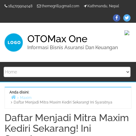
Lompat
184729904048
themegrill@gmail.com
Kathmandu, Nepal
ke
konten
ThemeGr
Th
on
on
Facebo
Twi
OTOMax One
Informasi Bisnis Asuransi Dan Keuangan
Anda disini:
Maxim
Daftar Menjadi Mitra Maxim Kediri Sekarang! Ini Syaratnya
Beranda
Daftar Menjadi Mitra Maxim
Kediri Sekarang! Ini