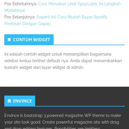
Pos Sebelumnya:
Cara Menaikan Limit SpayLater, Ini Langkah
Mudahnya!
Pos Selanjutnya:
Seperti Ini! Cara Mudah Bayar Spotify
Premium Dengan Gopay
Sidebar
CONTOH WIDGET
Kedua
Ini adalah contoh widget untuk menampilkan bagaimana
sidebar kedua terlihat default nya. Anda dapat menambahkan
kustom widget dari layar widget di admin.
ENVINCE
Envince is bootstrap 3 powered magazine WP theme to make
your site look good. Create powerful magazine site with drag
and drop editing features. Possibilities are limitless