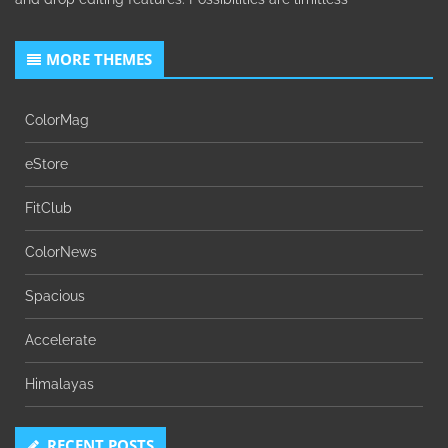
MORE THEMES
ColorMag
eStore
FitClub
ColorNews
Spacious
Accelerate
Himalayas
RECENT POSTS