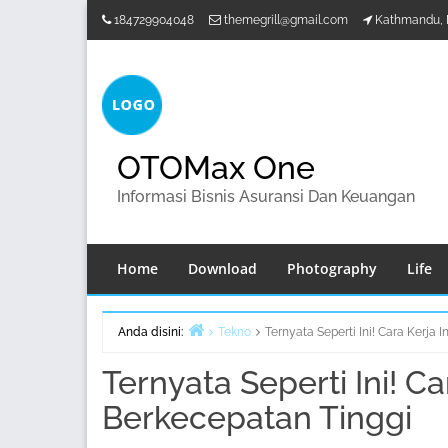
Lompat
184729904048
themegrill@gmail.com
Kathmandu, 
ke
konten
OTOMax One
Informasi Bisnis Asuransi Dan Keuangan
Home
Download
Photography
Life
Anda disini:
Tekno
Ternyata Seperti Ini! Cara Kerja 
Beranda
Ternyata Seperti Ini! Ca
Berkecepatan Tinggi