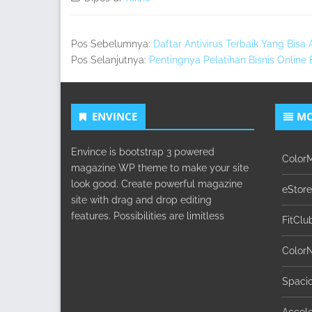
Pos Sebelumnya:
Daftar Antivirus Terbaik Yang Bis
Pos Selanjutnya:
Pentingnya Pelatihan Bisnis Online
ENVINCE
MO
Envince is bootstrap 3 powered
Color
magazine WP theme to make your site
look good. Create powerful magazine
eStore
site with drag and drop editing
features. Possibilities are limitless
FitClu
Color
Spaci