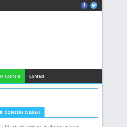
ThemeGrill
ThemeGrill
on
on
Facebook
Twitter
o Content
Contact
idebar
CONTOH WIDGET
edua
i adalah contoh widget untuk menampilkan