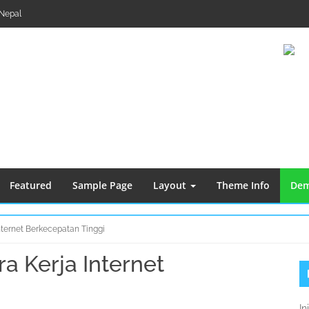
Nepal
Featured
Sample Page
Layout
Theme Info
Dem
Internet Berkecepatan Tinggi
ra Kerja Internet
S
K
In