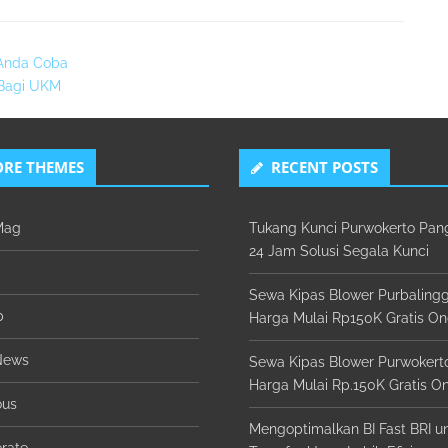
a Anda Coba
 Bagi UKM
RE THEMES
RECENT POSTS
Mag
Tukang Kunci Purwokerto Pan
24 Jam Solusi Segala Kunci
Sewa Kipas Blower Purbaling
b
Harga Mulai Rp150K Gratis On
News
Sewa Kipas Blower Purwokert
Harga Mulai Rp.150K Gratis On
ous
Mengoptimalkan BI Fast BRI u