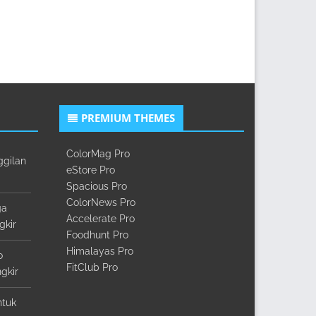
PREMIUM THEMES
ColorMag Pro
ggilan
eStore Pro
Spacious Pro
ColorNews Pro
ga
Accelerate Pro
gkir
Foodhunt Pro
Himalayas Pro
o
FitClub Pro
gkir
ntuk